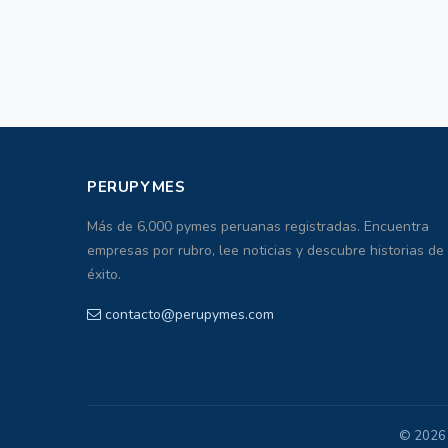
PERUPYMES
Más de 6,000 pymes peruanas registradas. Encuentra
empresas por rubro, lee noticias y descubre historias de
éxito.
contacto@perupymes.com
© 2026 