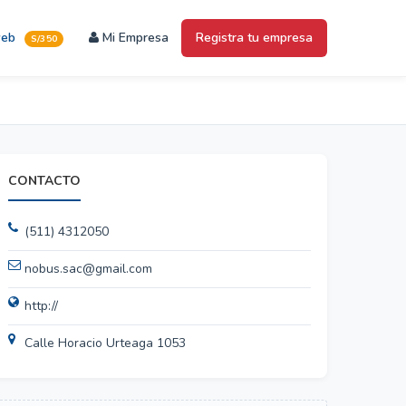
web
Mi Empresa
Registra tu empresa
S/350
CONTACTO
(511) 4312050
nobus.sac@gmail.com
http://
Calle Horacio Urteaga 1053