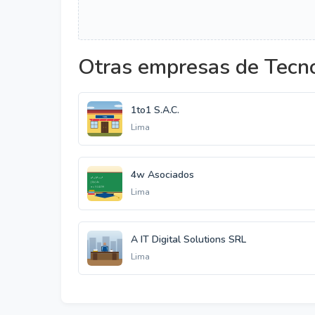
Otras empresas de Tecno
1to1 S.A.C.
Lima
4w Asociados
Lima
A IT Digital Solutions SRL
Lima