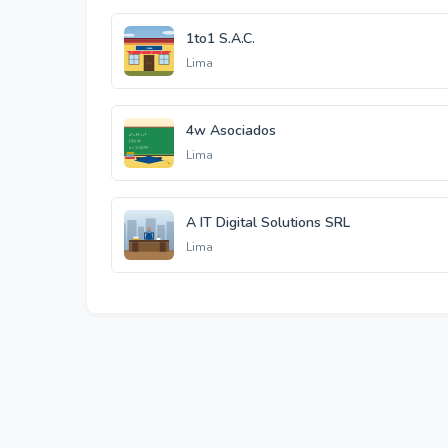
1to1 S.A.C.
Lima
4w Asociados
Lima
A IT Digital Solutions SRL
Lima