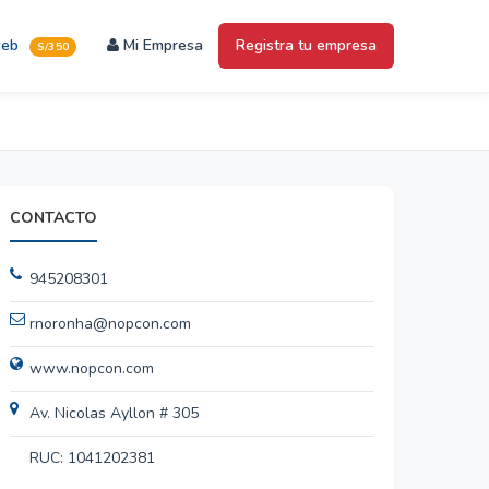
web
Mi Empresa
Registra tu empresa
S/350
CONTACTO
945208301
rnoronha@nopcon.com
www.nopcon.com
Av. Nicolas Ayllon # 305
RUC: 1041202381