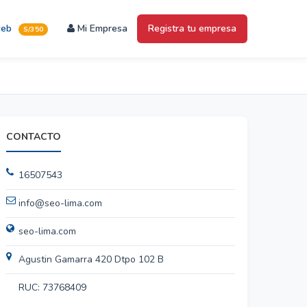
web
Mi Empresa
Registra tu empresa
S/350
CONTACTO
16507543
info@seo-lima.com
seo-lima.com
Agustin Gamarra 420 Dtpo 102 B
RUC: 73768409