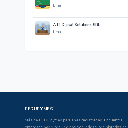
Lima
A IT Digital Solutions SRL
Lima
PERUPYMES
Más de 6,000 pymes peruanas registradas. Encuentra
empresas por rubro, lee noticias y descubre historias de