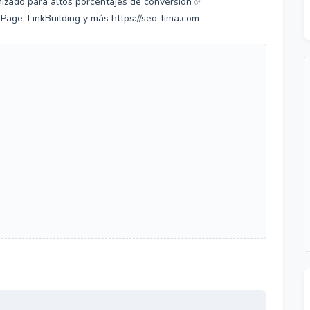
mizado para altos porcentajes de conversión ✅
ge, LinkBuilding y más https://seo-lima.com