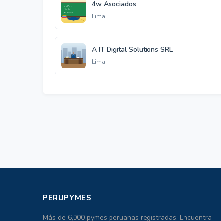
4w Asociados
Lima
A IT Digital Solutions SRL
Lima
PERUPYMES
Más de 6,000 pymes peruanas registradas. Encuentra