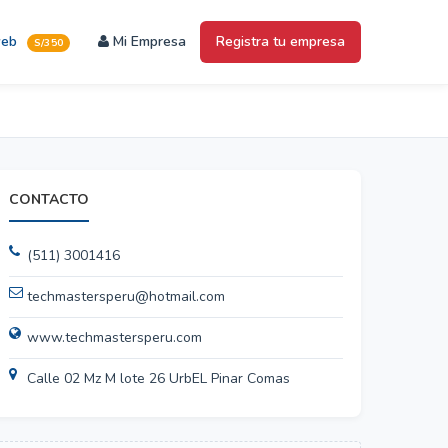
web
Mi Empresa
Registra tu empresa
S/350
CONTACTO
(511) 3001416
techmastersperu@hotmail.com
www.techmastersperu.com
Calle 02 Mz M lote 26 UrbEL Pinar Comas