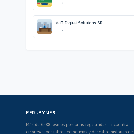
Lima
A IT Digital Solutions SRL
Lima
PERUPYMES
Más de 6,000 pymes peruanas registradas. Encuentra
empresas por rubro, lee noticias y descubre historias de