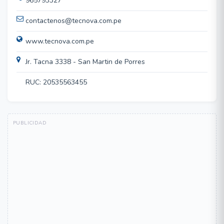
965793327
contactenos@tecnova.com.pe
www.tecnova.com.pe
Jr. Tacna 3338 - San Martin de Porres
RUC: 20535563455