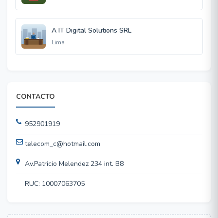
A IT Digital Solutions SRL
Lima
CONTACTO
952901919
telecom_c@hotmail.com
Av.Patricio Melendez 234 int. B8
RUC: 10007063705