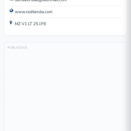
www.redtienda.com
MZ V1 LT 25 J.P.II