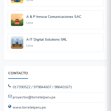
Lima
A & P Innova Comunicaciones SAC
Lima
A IT Digital Solutions SRL
Lima
CONTACTO
017390522 / 979844607 / 986401671
proyectos@torretelperu.pe
www.torretelperu.pe