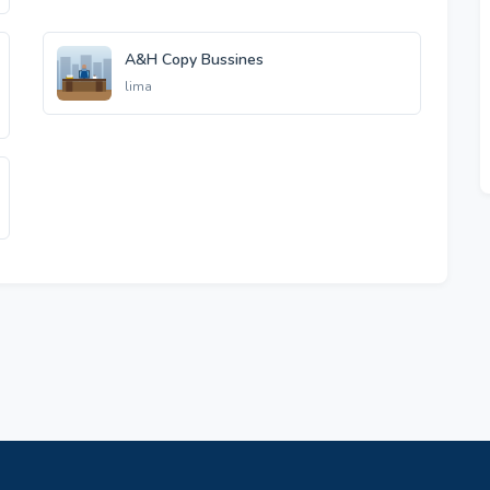
A&H Copy Bussines
lima