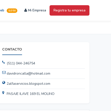
web
Mi Empresa
Registra tu empresa
S/350
CONTACTO
(511) 044-246754
davidroncalla@hotmail.com
2alfaservicios.blogspot.com
PASAJE ILAVE 169 EL MOLINO