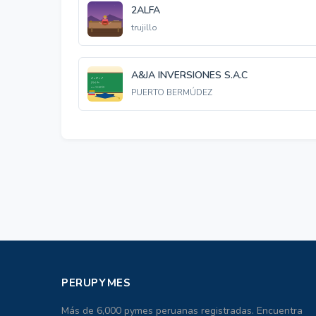
2ALFA
trujillo
A&JA INVERSIONES S.A.C
PUERTO BERMÚDEZ
PERUPYMES
Más de 6,000 pymes peruanas registradas. Encuentra