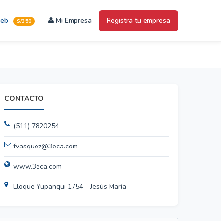
web
Mi Empresa
Registra tu empresa
S/350
CONTACTO
(511) 7820254
fvasquez@3eca.com
www.3eca.com
Lloque Yupanqui 1754 - Jesús María