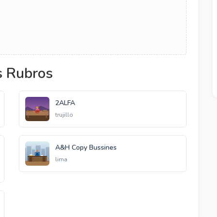
s Rubros
2ALFA
trujillo
A&H Copy Bussines
lima