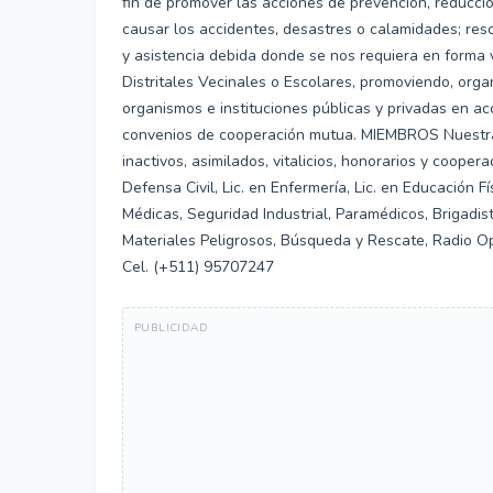
fin de promover las acciones de prevención, reducci
causar los accidentes, desastres o calamidades; resc
y asistencia debida donde se nos requiera en forma 
Distritales Vecinales o Escolares, promoviendo, orga
organismos e instituciones públicas y privadas en ac
convenios de cooperación mutua. MIEMBROS Nuestra I
inactivos, asimilados, vitalicios, honorarios y coope
Defensa Civil, Lic. en Enfermería, Lic. en Educación Fí
Médicas, Seguridad Industrial, Paramédicos, Brigadist
Materiales Peligrosos, Búsqueda y Rescate, Radio O
Cel. (+511) 95707247