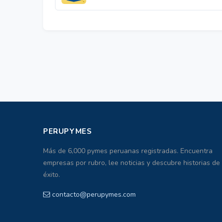
PERUPYMES
Más de 6,000 pymes peruanas registradas. Encuentra
empresas por rubro, lee noticias y descubre historias de
éxito.
contacto@perupymes.com