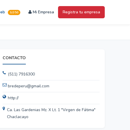
web
Mi Empresa
Registra tu empresa
S/350
CONTACTO
(511) 7916300
bredeperu@gmail.com
http://
Ca. Las Gardenias Mz. X Lt. 1 "Virgen de Fátima"
Chaclacayo