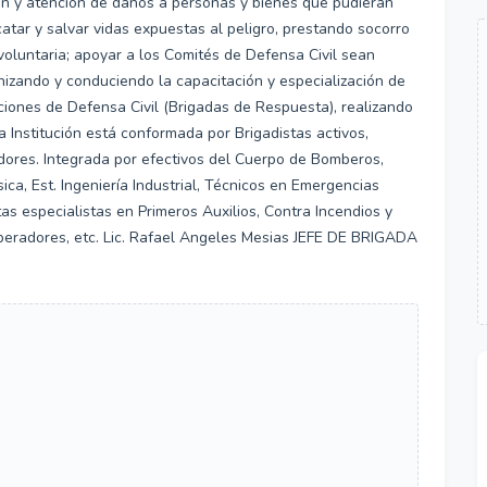
ón y atención de daños a personas y bienes que pudieran
atar y salvar vidas expuestas al peligro, prestando socorro
voluntaria; apoyar a los Comités de Defensa Civil sean
nizando y conduciendo la capacitación y especialización de
ciones de Defensa Civil (Brigadas de Respuesta), realizando
nstitución está conformada por Brigadistas activos,
radores. Integrada por efectivos del Cuerpo de Bomberos,
sica, Est. Ingeniería Industrial, Técnicos en Emergencias
as especialistas en Primeros Auxilios, Contra Incendios y
peradores, etc. Lic. Rafael Angeles Mesias JEFE DE BRIGADA