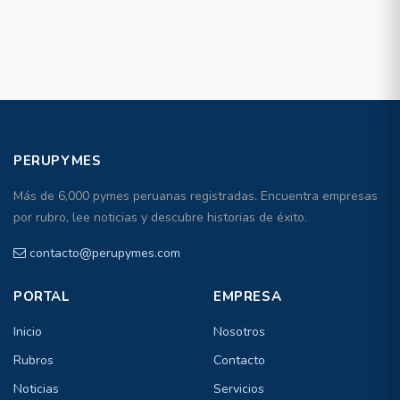
PERUPYMES
Más de 6,000 pymes peruanas registradas. Encuentra empresas
por rubro, lee noticias y descubre historias de éxito.
contacto@perupymes.com
PORTAL
EMPRESA
Inicio
Nosotros
Rubros
Contacto
Noticias
Servicios