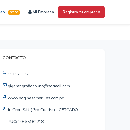
web
Mi Empresa
Registra tu empresa
S/350
CONTACTO
951923137
gigantografiaspuno@hotmail.com
www.paginasamarillas.com.pe
Jr. Grau S/N ( 3ra Cuadra) - CERCADO
RUC: 10455182218