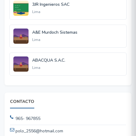
3JR Ingenieros SAC
Lima
A&E Murdoch Sistemas
Lima
ABACQUA S.A.C.
Lima
CONTACTO
965- 967855
polo_2556@hotmail.com