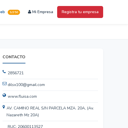
web
Mi Empresa
Registra tu empresa
S/350
CONTACTO
2856721
dilsx100@gmail.com
www.fluisa.com
AV. CAMINO REAL S/N PARCELA MZA. 20A, (Av.
Nazareth Mz 20A)
RUC: 20600113527