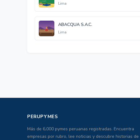
Lima
ABACQUA S.A.C.
Lima
PERUPYMES
Más de 6,000 pymes peruanas registradas. Encuentra
empresas por rubro, lee noticias y descubre historias de