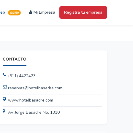
web
Mi Empresa
Registra tu empresa
S/350
CONTACTO
(511) 4422423
reservas@hotelbasadre.com
www.hotelbasadre.com
Av. Jorge Basadre No. 1310