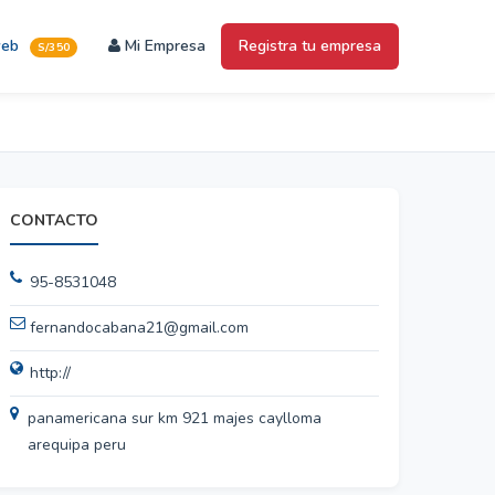
web
Mi Empresa
Registra tu empresa
S/350
CONTACTO
95-8531048
fernandocabana21@gmail.com
http://
panamericana sur km 921 majes caylloma
arequipa peru