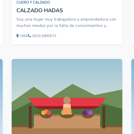
CUERO Y CALZADO
CALZADO HADAS
Soy una mujer muy trabajadora y emprendedora con
muchos miedos por la falta de conocimientos y
estudios. Mi pequeña empresa se llama Hadas
LIMA
(916) 6890533
fundada hace mas de un año pero con mas de 10
años trabajando de manera informal. Tengo un
pequeño taller donde hacemos calzado de cuero A1