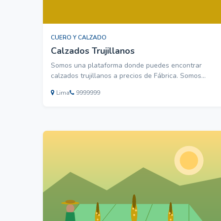
CUERO Y CALZADO
Calzados Trujillanos
Somos una plataforma donde puedes encontrar
calzados trujillanos a precios de Fábrica. Somos
responsables en todo el proceso de la venta de
Lima
9999999
nuestros productos desde la fabricación del
producto, hasta dejar el producto en el transporte
que realizara el transporte hacia su localid