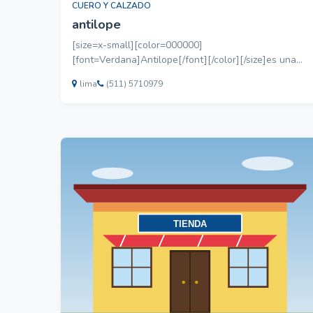
CUERO Y CALZADO
antilope
[size=x-small][color=000000]
[font=Verdana]Antilope[/font][/color][/size]es una
pequeña empresa. Fabricamos Guantes de cuero en
lima
(511) 5710979
Napa y Badana. Tambien fabricamos Casacas,
Bolsos, Carteras.