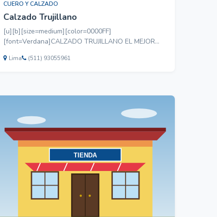
CUERO Y CALZADO
Calzado Trujillano
[u][b][size=medium][color=0000FF]
[font=Verdana]CALZADO TRUJILLANO EL MEJOR
CALZADO DEL PERU[/font][/color][/size][/b][/u]
Lima
(511) 93055961