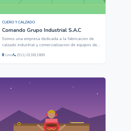
CUERO Y CALZADO
Comando Grupo Industrial S.A.C
Somos una empresa dedicada a la fabricacion de
calzado industrial y comercializacion de equipos de
protecion personal (EPP),tenemos los mejores
Lima
(511) 013811889
precios del mercado.La atencion es de Lunes a
Sabados de 8:30 am a7:00 pm