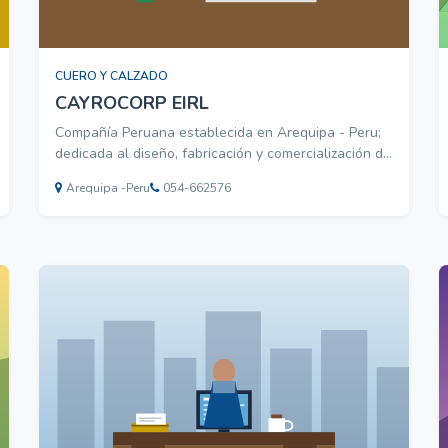
CUERO Y CALZADO
CAYROCORP EIRL
Compañía Peruana establecida en Arequipa - Peru;
dedicada al diseño, fabricación y comercialización de
articulos de cuero, importación de cuero para
Arequipa -Peru
054-662576
aplicaciones en decoración de interiores, tratamiento
y limpieza de muebles y articulos de cuero