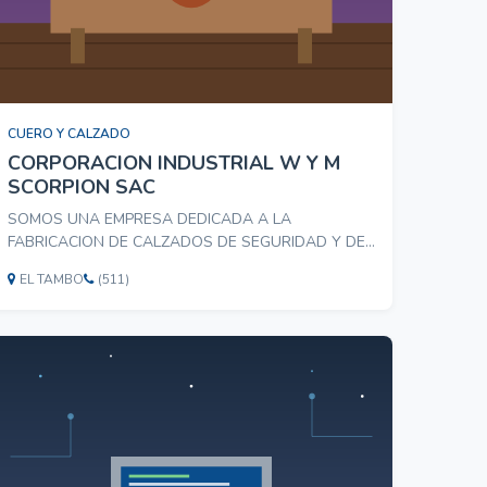
CUERO Y CALZADO
CORPORACION INDUSTRIAL W Y M
SCORPION SAC
SOMOS UNA EMPRESA DEDICADA A LA
FABRICACION DE CALZADOS DE SEGURIDAD Y DE
AVENTURA. ESPECIALIDAD EN DIELECTRICOS Y
EL TAMBO
(511)
PUNTA DE ACERO . LLAMA AL # 990014454 O AL
947366353 LAS 24 HORAS DEL DIA.