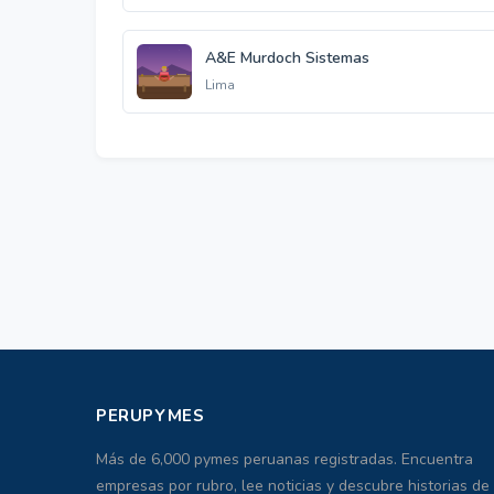
A&E Murdoch Sistemas
Lima
PERUPYMES
Más de 6,000 pymes peruanas registradas. Encuentra
empresas por rubro, lee noticias y descubre historias de