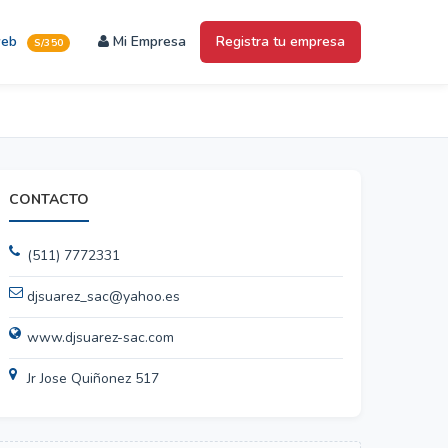
web
Mi Empresa
Registra tu empresa
S/350
CONTACTO
(511) 7772331
djsuarez_sac@yahoo.es
www.djsuarez-sac.com
Jr Jose Quiñonez 517