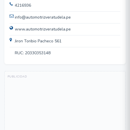
4216936
info@automotrizveratudela.pe
www.automotrizveratudela.pe
Jiron Toribio Pacheco 561
RUC: 20330353148