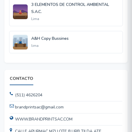
3 ELEMENTOS DE CONTROL AMBIENTAL
S.A.C.
Lima
A&H Copy Bussines
lima
CONTACTO
(511) 4626204
brandprintsac@gmail.com
WWW.BRANDPRINTSAC.COM
CALLE APURMAC MZJ LOTE 8 URB TILDA ATE