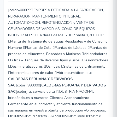
[color=000099]EMPRESA DEDICADA A LA FABRICACION,
REPARACION, MANTENIMIENTO INTEGRAL,
AUTOMATIZACION, REPOTENCIACION y VENTA DE
GENERADORES DE VAPOR ASI COMO DE EQUIPOS
INDUSTRIALES: Calderas desde 5 BHP hasta 1,200 BHP
Planta de Tratamiento de aguas Residuales y de Consumo
Humano Plantas de Cola Plantas de Lácteos Plantas de
proceso de Alimentos, Pescados y Mariscos Ablandadores
Filtros – Tanques de diversos tipos y usos Desionizadores
Desmineralizadores Osmosis Sistemas de Enfriamiento
Intercambiadores de calor Hidroneumáticos, etc
CALDERAS PERUANA Y DERIVADOS
SAC
[color=990000]
CALDERAS PERUANA Y DERIVADOS
SAC
[/color] al servicio de la INDUSTRIA NACIONAL
brindándoles a nuestros Clientes Asesoramiento
Permanente en el correcto y eficiente funcionamiento de
sus equipos en vuestra planta de producción y/o procesos,
MINIMIZANDO GASTOS y MAXIMIZANDO RESULTADOS