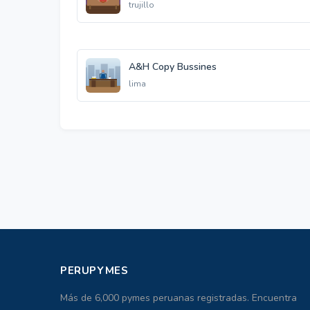
trujillo
A&H Copy Bussines
lima
PERUPYMES
Más de 6,000 pymes peruanas registradas. Encuentra