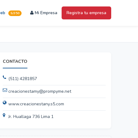
web
Mi Empresa
Registra tu empresa
S/350
CONTACTO
(511) 4281857
creacionestamy@prompyme.net
www.creacionestany.s5.com
Jr. Huallaga 736 Lima 1