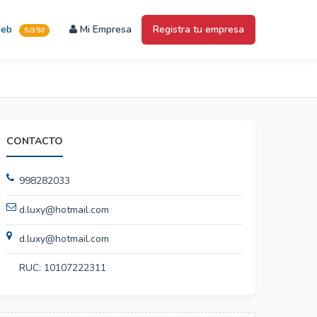
web
Mi Empresa
Registra tu empresa
S/350
CONTACTO
998282033
d.luxy@hotmail.com
d.luxy@hotmail.com
RUC: 10107222311