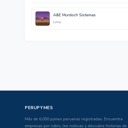
A&E Murdoch Sistemas
Lima
PERUPYMES
Más de 6,000 pymes peruanas registradas. Encuentra
empresas por rubro, lee noticias y descubre historias de