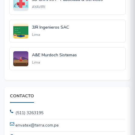
AYAVIRI
3JR Ingenieros SAC
Lima
A&E Murdoch Sistemas
Lima
CONTACTO
(511) 3263195
envatex@terra.com.pe