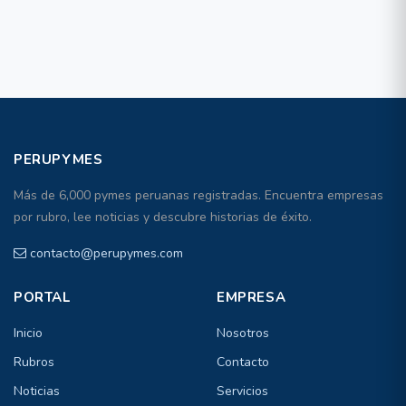
PERUPYMES
Más de 6,000 pymes peruanas registradas. Encuentra empresas
por rubro, lee noticias y descubre historias de éxito.
contacto@perupymes.com
PORTAL
EMPRESA
Inicio
Nosotros
Rubros
Contacto
Noticias
Servicios