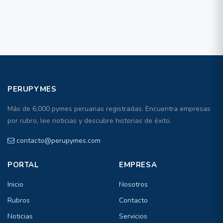
PERUPYMES
Más de 6,000 pymes peruanas registradas. Encuentra empresas
por rubro, lee noticias y descubre historias de éxito.
contacto@perupymes.com
PORTAL
EMPRESA
Inicio
Nosotros
Rubros
Contacto
Noticias
Servicios