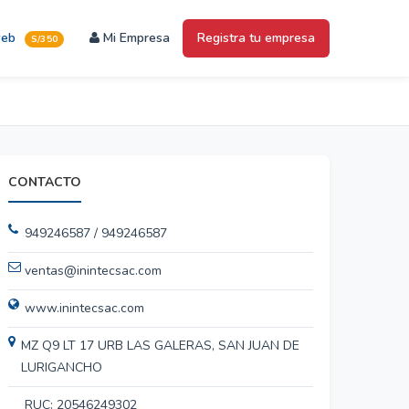
web
Mi Empresa
Registra tu empresa
S/350
CONTACTO
949246587 / 949246587
ventas@inintecsac.com
www.inintecsac.com
MZ Q9 LT 17 URB LAS GALERAS, SAN JUAN DE
LURIGANCHO
RUC: 20546249302