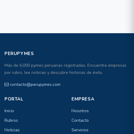
PERUPYMES
Más de 6,000 pymes peruanas registradas. Encuentra empresas
por rubro, lee noticias y descubre historias de éxito.
contacto@perupymes.com
PORTAL
EMPRESA
Inicio
Nosotros
Rubros
Contacto
Noticias
Servicios