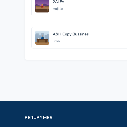
2ALFA
trujillo
A&H Copy Bussines
lima
PERUPYMES