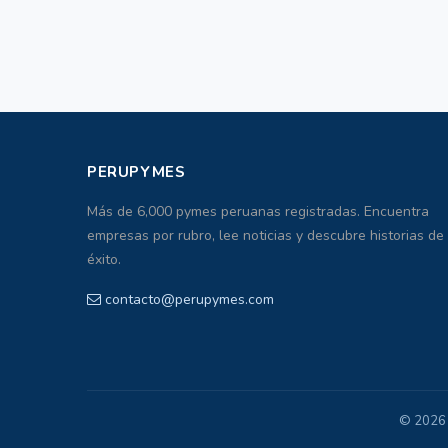
PERUPYMES
Más de 6,000 pymes peruanas registradas. Encuentra
empresas por rubro, lee noticias y descubre historias de
éxito.
contacto@perupymes.com
© 2026 