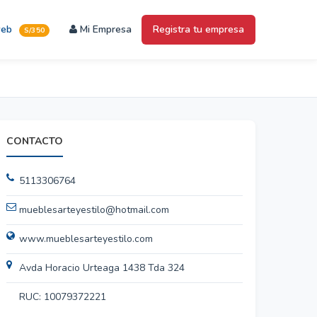
web
Mi Empresa
Registra tu empresa
S/350
CONTACTO
5113306764
mueblesarteyestilo@hotmail.com
www.mueblesarteyestilo.com
Avda Horacio Urteaga 1438 Tda 324
RUC: 10079372221