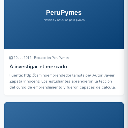
20 Jul 2012 · Redacción PeruPymes
A investigar el mercado
Fuente: http://caminoemprendedor.lamula.pe/ Autor: Javier
Zapata Innocenzi Los estudiantes aprendieron la lección
del curso de emprendimiento y fueron capaces de calcular
la población local, iterar, sumar, segmentar, extrapolar y,
casi mágicamente, llegar a la conclusión de que existía un
mercado potencial de 2’350,824 futuros clientes para su
negocio. Sí, con tamaña prec