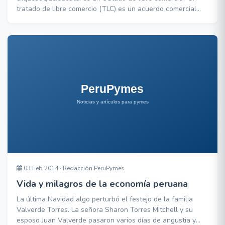
tratado de libre comercio (TLC) es un acuerdo comercial
vinculante que suscriben dos o m&aacute;s pa&iacute;ses
para acordar la concesi&oacute;n de preferencias
arancelarias mutuas y la reducci&oacute;n de barreras no
arancelarias al comercio de bienes y servicios. A fin
03 Feb 2014 · Redacción PeruPymes
Vida y milagros de la economía peruana
La última Navidad algo perturbó el festejo de la familia
Valverde Torres. La señora Sharon Torres Mitchell y su
esposo Juan Valverde pasaron varios días de angustia y