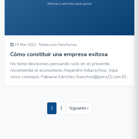
15 Mar 2012 · Redacción PeruPymes
Cómo constituir una empresa exitosa
No tome decisiones pensando solo en el presente,
recomienda el economista Alejandro Indacochea. Aquí
cinco consejos. Fabiana Sánchez fsanchez@peru21.com El
Perú está lleno de emprendimientos, y un ejemplo de ello
es que cerca del 96% de las empresas está representado
por pequeñas y medianas unidades de negocio. Sin
embargo, el promedio de vida es de solo dos años.
1
2
Siguiente »