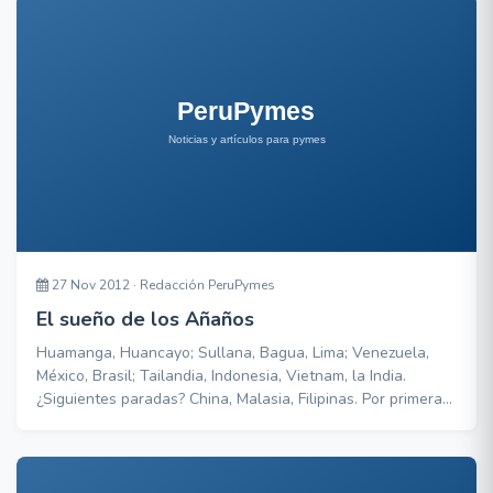
realmente generarás valor. Eduardo Letayf, fundador de
Agua Natural en Red, comparte este pensamiento y
27 Nov 2012 · Redacción PeruPymes
El sueño de los Añaños
Huamanga, Huancayo; Sullana, Bagua, Lima; Venezuela,
México, Brasil; Tailandia, Indonesia, Vietnam, la India.
¿Siguientes paradas? China, Malasia, Filipinas. Por primera
vez, los hermanos Añaños del Grupo Aje abren sus puertas
para contar cómo lo hicieron y cómo llegarán a estar entre
las principales veinte transnacionales del mundo. Gonzalo
Begazo debe ser el único peruan