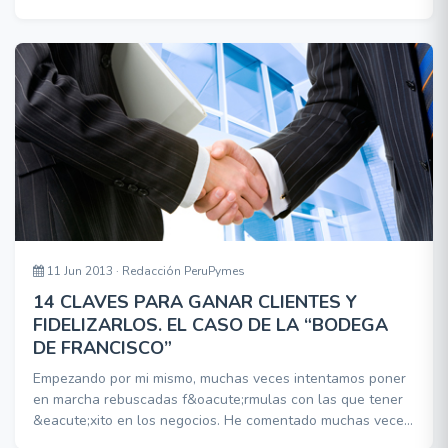
preocupación por conseguir una vacante en un colegio
privado de Lima para su pequeña hija Doménica de tres
años. Ambos, profesionales que apenas bordean los 40
años, pertenecen a la esforzada clase media peruana
11 Jun 2013 · Redacción PeruPymes
14 CLAVES PARA GANAR CLIENTES Y
FIDELIZARLOS. EL CASO DE LA “BODEGA
DE FRANCISCO”
Empezando por mi mismo, muchas veces intentamos poner
en marcha rebuscadas f&oacute;rmulas con las que tener
&eacute;xito en los negocios. He comentado muchas veces
que el &eacute;xito de una empresa est&aacute; siempre