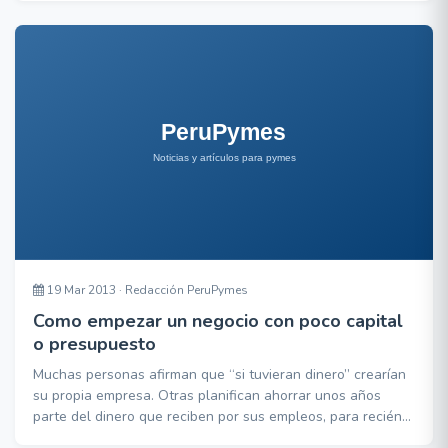
en ir un pelda&ntilde;o por encima, como m&iacute;nimo, de
las expectativas que tenga nuestro cliente.
Tambi&eacute;n es cierto que a veces eso no es suficiente
19 Mar 2013 · Redacción PeruPymes
Como empezar un negocio con poco capital
o presupuesto
Muchas personas afirman que “si tuvieran dinero” crearían
su propia empresa. Otras planifican ahorrar unos años
parte del dinero que reciben por sus empleos, para recién
ahí empezar con la creación de su empresa. Pero lo cierto