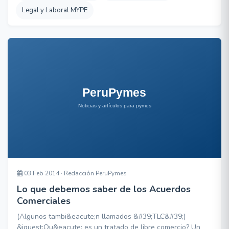
Legal y Laboral MYPE
03 Feb 2014 · Redacción PeruPymes
Lo que debemos saber de los Acuerdos
Comerciales
(Algunos tambi&eacute;n llamados &#39;TLC&#39;)
&iquest;Qu&eacute; es un tratado de libre comercio? Un