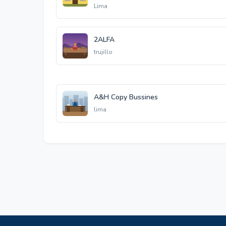
Lima
2ALFA
trujillo
A&H Copy Bussines
lima