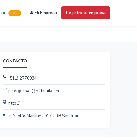
web
Mi Empresa
Registra tu empresa
S/350
CONTACTO
(511) 2770034
pjsergessac@hotmail.com
http://
Jr Adolfo Martinez 917.URB.San Juan