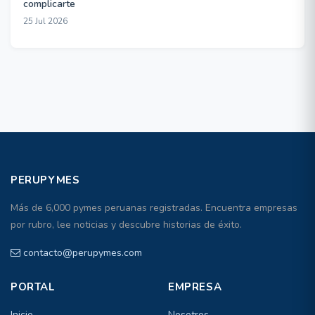
complicarte
25 Jul 2026
PERUPYMES
Más de 6,000 pymes peruanas registradas. Encuentra empresas
por rubro, lee noticias y descubre historias de éxito.
contacto@perupymes.com
PORTAL
EMPRESA
Inicio
Nosotros