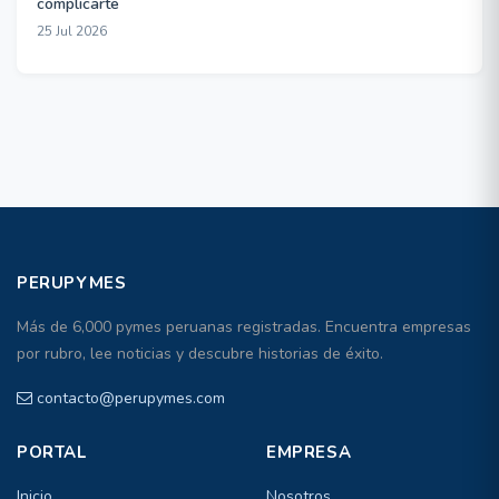
complicarte
25 Jul 2026
PERUPYMES
Más de 6,000 pymes peruanas registradas. Encuentra empresas
por rubro, lee noticias y descubre historias de éxito.
contacto@perupymes.com
PORTAL
EMPRESA
Inicio
Nosotros