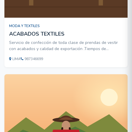
MODA Y TEXTILES
ACABADOS TEXTILES
Servicio de confección de toda clase de prendas de vestir
con acabados y calidad de exportación .Tiempos de
respuesta inmediatos de acuerdo a los requerimientos del
LIMA
987346699
cliente.: 1- DISEÑO DE PROTOTIPO (SEGÚN MUESTRA-O
BOSETO) 6- CORTE Y CONFECCION DE MUESTRA 7-
FICHAS TECNICAS DE