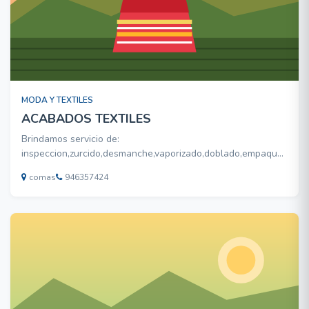
MODA Y TEXTILES
ACABADOS TEXTILES
Brindamos servicio de:
inspeccion,zurcido,desmanche,vaporizado,doblado,empaque
de prendas de vestir de exportacion y mercado nacional.
comas
946357424
trabajamos todo tipo de prendas en tejido punto y plano
.como polos manga corta y manga
larga,camisas,pijamas,polos cuello camisero,capuchas,pan