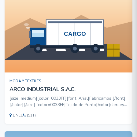
MODA Y TEXTILES
ARCO INDUSTRIAL S.A.C.
[size=medium][color=0033FF][font=Arial]Fabricamos [/font]
[/color][/size] [color=0033FF]Tejido de Punto[/color]: Jersey
Body Size, Piquet, Interlock, Waffer, Rib BVD, Malla BVD. [b]
LINCE
(511)
[size=medium][color=0033CC][font=Arial]Confecciones:
[/font][/color][/size][/b] Polos y Prendas Pub