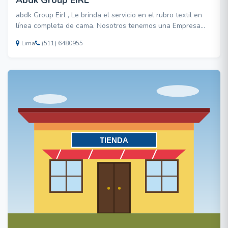
abdk Group Eirl , Le brinda el servicio en el rubro textil en
línea completa de cama. Nosotros tenemos una Empresa
joven COMPETITIVA* ABASTECEMOS otras empresas que
Lima
(511) 6480955
soliciten nuestro servicio en toallas, salidas de baño,
almohadas, cubrecamas, edredones, sabanas, frazadas,
manta