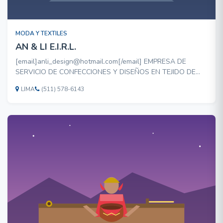
MODA Y TEXTILES
AN & LI E.I.R.L.
[email]anli_design@hotmail.com[/email] EMPRESA DE
SERVICIO DE CONFECCIONES Y DISEÑOS EN TEJIDO DE
PUNTO,POLOS, TOALLAS PUBLICITARIAS,TAMBIEN
LIMA
(511) 578-6143
ALMANAQUES EN TELA DE ACUERDO AL DISEÑO DEL
CLIENTE.