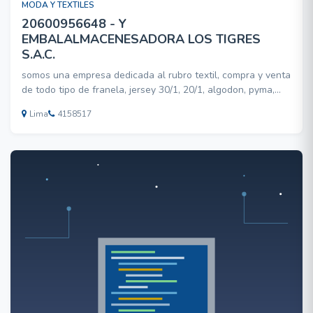
MODA Y TEXTILES
20600956648 - Y
EMBALALMACENESADORA LOS TIGRES
S.A.C.
somos una empresa dedicada al rubro textil, compra y venta
de todo tipo de franela, jersey 30/1, 20/1, algodon, pyma,
mercelizado, reactivo, tambien dedicados a almacenaje,
Lima
4158517
transporte, embalaje, le brindamos seguridad y puntualidad.