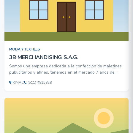
MODA Y TEXTILES
3B MERCHANDISING S.A.G.
Somos una empresa dedicada a la confección de maletines
publicitarios y afines, tenemos en el mercado 7 años de
experiencia sirviendo a empresas públicas y privadas,
RIMAC
(511) 4815828
nuestra misión es de servir a nuestros clientes
confeccionando productos con buenos estandares de
calidad, con dis