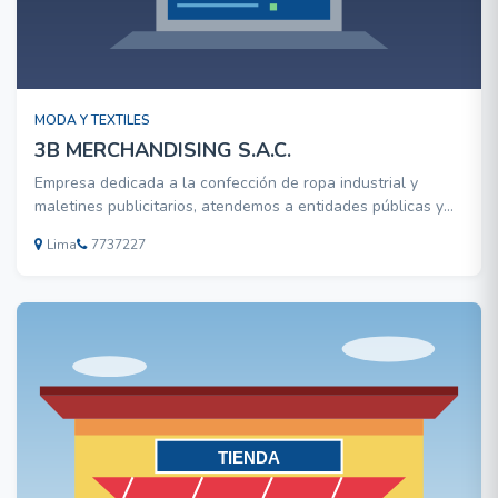
MODA Y TEXTILES
3B MERCHANDISING S.A.C.
Empresa dedicada a la confección de ropa industrial y
maletines publicitarios, atendemos a entidades públicas y
privadas, contamos con personal calificado con años de
Lima
7737227
experiencia en el rubro, somos una alternativa para
promocionar su marca con diseños novedosos y estándares
de ca