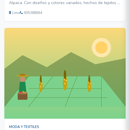
Alpaca. Con diseños y colores variados, hechos de tejidos a
telar. Mantas, Capas, Ponchos, bufandas y más. Brindamos
Lima
935388064
servicio de tejido, servicio de confección de prendas en
Alpaca, servicio completo de tejido y confección
MODA Y TEXTILES