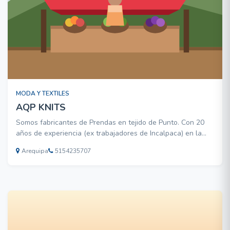
MODA Y TEXTILES
AQP KNITS
Somos fabricantes de Prendas en tejido de Punto. Con 20
años de experiencia (ex trabajadores de Incalpaca) en la
parte Tecnica de Tejido y Confeccion de Sweaters,
Arequipa
5154235707
Cardigans, etc. Trabajamos con tecnologia de punta como
es el caso de Maquinas Shima de ultima generacion para el
t