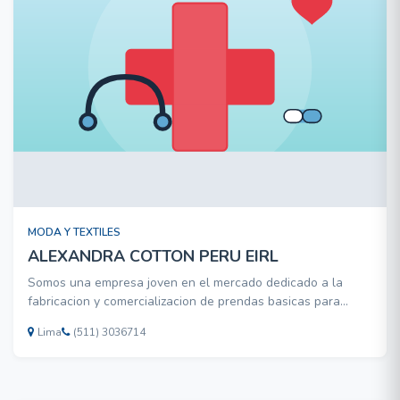
MODA Y TEXTILES
ALEXANDRA COTTON PERU EIRL
Somos una empresa joven en el mercado dedicado a la
fabricacion y comercializacion de prendas basicas para
bebes entre 0 y 24 meses.Contamos con diseños y marca
Lima
(511) 3036714
propia , tenemos como insumo principal el algodon 100%
Pima en la elaboracion de nuestras prendas,que asi mismo
cuentan