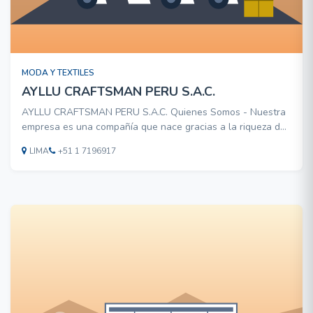
MODA Y TEXTILES
AYLLU CRAFTSMAN PERU S.A.C.
AYLLU CRAFTSMAN PERU S.A.C. Quienes Somos - Nuestra
empresa es una compañía que nace gracias a la riqueza de
un país repleto de encantos, historia y tradición. Un país
LIMA
+51 1 7196917
privilegiado por la fauna y flora, testigo de una cultura
milenaria (Incas) que se manifiesta en las costumb