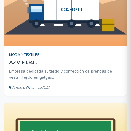
MODA Y TEXTILES
AZV E.I.R.L.
Empresa dedicada al tejido y confección de prendas de
vestir. Tejido en galgas
10,12.Jersey,Ingles,Milano,Estructurados,Otros. Especialistas
Arequipa
(54)257127
en Intarsias. Confección de Uniformes Escolares , Ropa
Deportiva. Servicio de Remallado de Plato en Galgas
6,8,10,12,14. Servicio de V