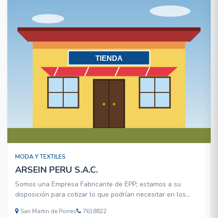
MODA Y TEXTILES
ARSEIN PERU S.A.C.
Somos una Empresa Fabricante de EPP; estamos a su
disposición para cotizar lo que podrían necesitar en los
rubros de Industria, Minería, Construcción, Pesquería,
San Martin de Porres
7618822
Química, Petróleo y otros sectores industriales. Desde