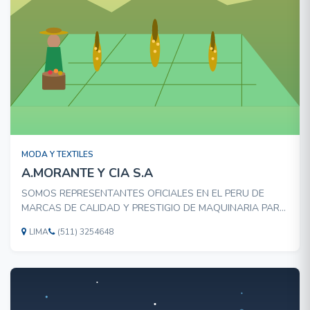
MODA Y TEXTILES
A.MORANTE Y CIA S.A
SOMOS REPRESENTANTES OFICIALES EN EL PERU DE
MARCAS DE CALIDAD Y PRESTIGIO DE MAQUINARIA PARA
LA INDUSTRIA DE CONFECCIONES.CONTAMOS CON UN
LIMA
(511) 3254648
AMPLIO STOCK DE MAQUINAS Y REPUESTOS
ACCESORIOS Y SOPORTE TECNICO Y CAPACITACION EN
EL MANEJO DE TODOS LOS PRODUCTOS QUE COMERCIALI