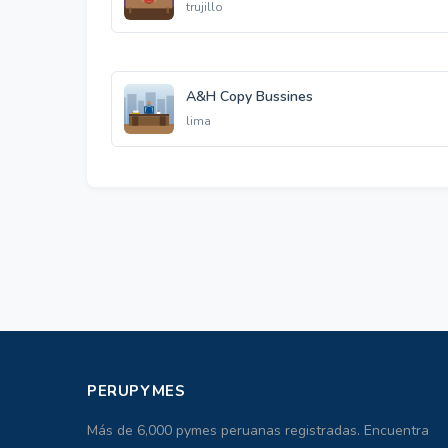
trujillo
A&H Copy Bussines
lima
PERUPYMES
Más de 6,000 pymes peruanas registradas. Encuentra