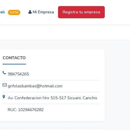
web
Mi Empresa
Registra tu empresa
S/350
CONTACTO
984754265
grifolasbambas@hotmail.com
Av. Confederacion Nro 515-517 Sicuani, Canchis
RUC: 10294676282