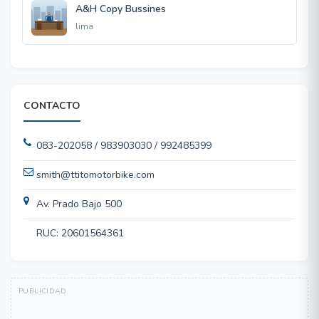
A&H Copy Bussines
lima
CONTACTO
083-202058 / 983903030 / 992485399
smith@ttitomotorbike.com
Av. Prado Bajo 500
RUC: 20601564361