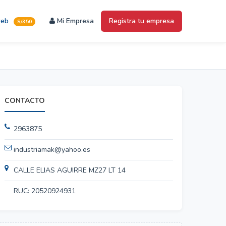
web
Mi Empresa
Registra tu empresa
S/350
CONTACTO
2963875
industriamak@yahoo.es
CALLE ELIAS AGUIRRE MZ27 LT 14
RUC: 20520924931