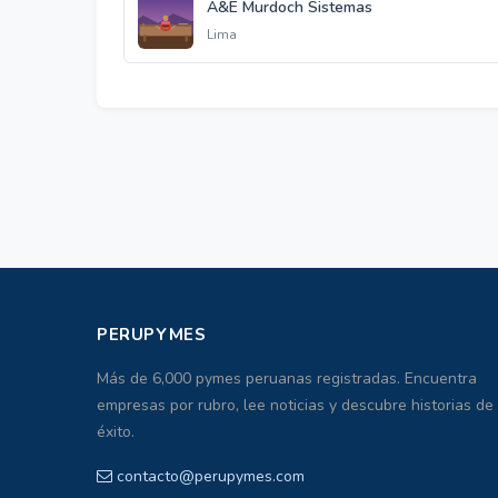
A&E Murdoch Sistemas
Lima
PERUPYMES
Más de 6,000 pymes peruanas registradas. Encuentra
empresas por rubro, lee noticias y descubre historias de
éxito.
contacto@perupymes.com