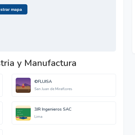
trar mapa
tria y Manufactura
©FLUISA
San Juan de Miraflores
3JR Ingenieros SAC
Lima