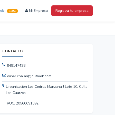
web
Mi Empresa
Registra tu empresa
S/350
CONTACTO
949147428
winer.chalan@outlook.com
Urbanizacion Los Cedros Manzana J Lote 10, Calle
Los Cuarzos
RUC: 20560091592