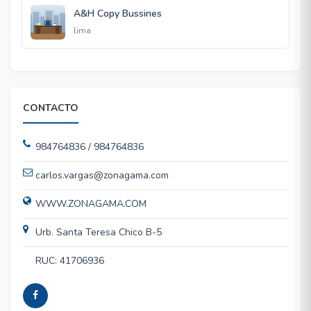
A&H Copy Bussines
lima
CONTACTO
984764836 / 984764836
carlos.vargas@zonagama.com
WWW.ZONAGAMA.COM
Urb. Santa Teresa Chico B-5
RUC: 41706936